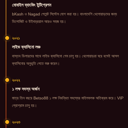
মোবাইল ব্যাংকিং ইন্টিগ্রেশন
bKash ও Nagad পেমেন্ট সিস্টেম যোগ করা হয়। বাংলাদেশি খেলোয়াড়দের জন্য
ডিপোজিট ও উইথড্রয়াল আরও সহজ হয়।
২০২১
লাইভ ক্যাসিনো লঞ্চ
বাস্তব ডিলারদের সাথে লাইভ ক্যাসিনো গেম চালু হয়। খেলোয়াড়রা ঘরে বসেই আসল
ক্যাসিনোর অনুভূতি পেতে শুরু করেন।
২০২২
১ লক্ষ সদস্য অর্জন
মাত্র তিন বছরে Betso88 ১ লক্ষ নিবন্ধিত সদস্যের মাইলফলক অতিক্রম করে। VIP
প্রোগ্রাম চালু হয়।
২০২৩