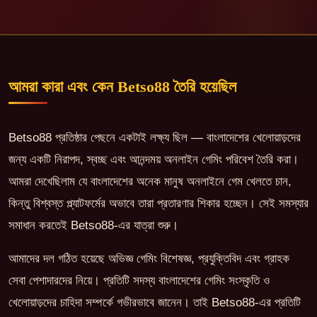
আমরা কারা এবং কেন Betso88 তৈরি হয়েছিল
Betso88 প্রতিষ্ঠার পেছনে একটাই লক্ষ্য ছিল — বাংলাদেশের খেলোয়াড়দের
জন্য একটি নিরাপদ, স্বচ্ছ এবং আনন্দময় অনলাইন গেমিং পরিবেশ তৈরি করা।
আমরা দেখেছিলাম যে বাংলাদেশের অনেক মানুষ অনলাইনে গেম খেলতে চান,
কিন্তু বিশ্বস্ত প্ল্যাটফর্মের অভাবে তারা প্রতারণার শিকার হচ্ছেন। সেই সমস্যার
সমাধান করতেই Betso88-এর যাত্রা শুরু।
আমাদের দল গঠিত হয়েছে অভিজ্ঞ গেমিং বিশেষজ্ঞ, প্রযুক্তিবিদ এবং গ্রাহক
সেবা পেশাদারদের নিয়ে। প্রতিটি সদস্য বাংলাদেশের গেমিং সংস্কৃতি ও
খেলোয়াড়দের চাহিদা সম্পর্কে গভীরভাবে জানেন। তাই Betso88-এর প্রতিটি