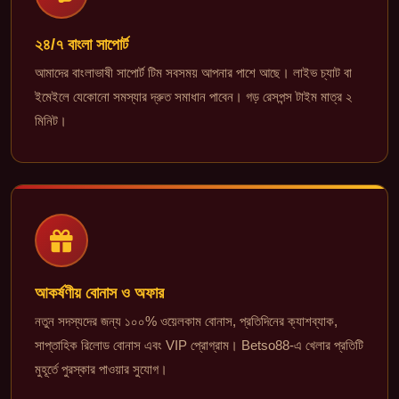
২৪/৭ বাংলা সাপোর্ট
আমাদের বাংলাভাষী সাপোর্ট টিম সবসময় আপনার পাশে আছে। লাইভ চ্যাট বা
ইমেইলে যেকোনো সমস্যার দ্রুত সমাধান পাবেন। গড় রেসপন্স টাইম মাত্র ২
মিনিট।
আকর্ষণীয় বোনাস ও অফার
নতুন সদস্যদের জন্য ১০০% ওয়েলকাম বোনাস, প্রতিদিনের ক্যাশব্যাক,
সাপ্তাহিক রিলোড বোনাস এবং VIP প্রোগ্রাম। Betso88-এ খেলার প্রতিটি
মুহূর্তে পুরস্কার পাওয়ার সুযোগ।