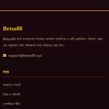
Betso88
Betso88 হলো বাংলাদেশের বিশ্বস্ত অনলাইন ক্যাসিনো ও বেটিং প্ল্যাটফর্ম। নিরাপদ, দ্রুত
এবং আনন্দময় গেমিং অভিজ্ঞতার জন্য আমাদের বেছে নিন।
support@betso88.xyz
তথ্য
আমাদের সম্পর্কে
নিয়ম ও শর্তাবলী
গোপনীয়তা নীতি