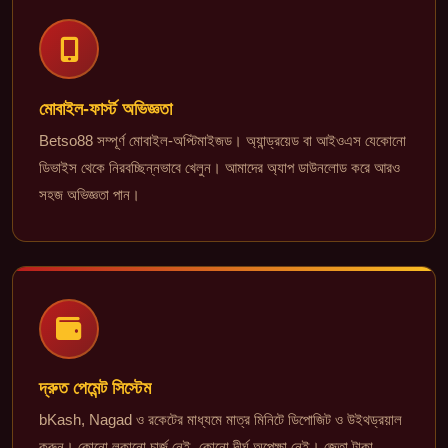
মোবাইল-ফার্স্ট অভিজ্ঞতা
Betso88 সম্পূর্ণ মোবাইল-অপ্টিমাইজড। অ্যান্ড্রয়েড বা আইওএস যেকোনো
ডিভাইস থেকে নিরবচ্ছিন্নভাবে খেলুন। আমাদের অ্যাপ ডাউনলোড করে আরও
সহজ অভিজ্ঞতা পান।
দ্রুত পেমেন্ট সিস্টেম
bKash, Nagad ও রকেটের মাধ্যমে মাত্র মিনিটে ডিপোজিট ও উইথড্রয়াল
করুন। কোনো লুকানো চার্জ নেই, কোনো দীর্ঘ অপেক্ষা নেই। জেতা টাকা