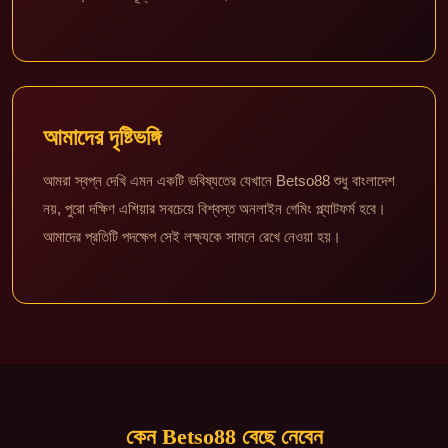
আমাদের দৃষ্টিভঙ্গি
আমরা স্বপ্ন দেখি এমন একটি ভবিষ্যতের যেখানে Betso88 শুধু বাংলাদেশ
নয়, পুরো দক্ষিণ এশিয়ার সবচেয়ে বিশ্বস্ত অনলাইন গেমিং প্ল্যাটফর্ম হবে।
আমাদের প্রতিটি পদক্ষেপ সেই লক্ষ্যকে সামনে রেখে নেওয়া হয়।
কেন Betso88 বেছে নেবেন