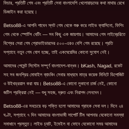
ফিচার, প্রতিটি গেম এবং প্রতিটি সেবা বাংলাদেশি খেলোয়াড়দের কথা মাথায় রেখে
ডিজাইন করা হয়েছে।
Betso88-এ আপনি পাবেন স্লট গেম থেকে শুরু করে লাইভ ক্যাসিনো, ফিশিং
গেম থেকে স্পোর্টস বেটিং — সব কিছু এক জায়গায়। আমাদের গেম লাইব্রেরিতে
বিশ্বের সেরা গেম প্রোভাইডারদের ৫০০-এরও বেশি গেম রয়েছে। প্রতি
সপ্তাহে নতুন গেম যোগ হচ্ছে, তাই একঘেয়েমির কোনো সুযোগ নেই।
আমাদের পেমেন্ট সিস্টেম সম্পূর্ণ বাংলাদেশ-বান্ধব। bKash, Nagad, রকেট
সহ সব জনপ্রিয় মোবাইল ব্যাংকিং সেবার মাধ্যমে মাত্র কয়েক মিনিটে ডিপোজিট
ও উইথড্রয়াল করা যায়। Betso88-এ কোনো লুকানো চার্জ নেই, কোনো
জটিল প্রক্রিয়া নেই — শুধু সহজ, দ্রুত এবং নিরাপদ লেনদেন।
Betso88-এর সবচেয়ে বড় শক্তি হলো আমাদের গ্রাহক সেবা দল। দিনে ২৪
ঘণ্টা, সপ্তাহে ৭ দিন আমাদের বাংলাভাষী সাপোর্ট টিম আপনার যেকোনো সমস্যা
সমাধানে প্রস্তুত। লাইভ চ্যাট, ইমেইল বা ফোনে যেকোনো সময় আমাদের