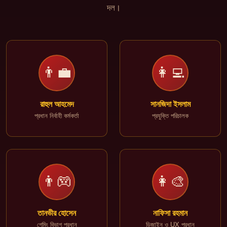
দল।
👨‍💼
👩‍💻
রাহুল আহমেদ
সানজিদা ইসলাম
প্রধান নির্বাহী কর্মকর্তা
প্রযুক্তি পরিচালক
👨‍🎮
👩‍🎨
তানভীর হোসেন
নাফিসা রহমান
গেমিং বিভাগ প্রধান
ডিজাইন ও UX প্রধান