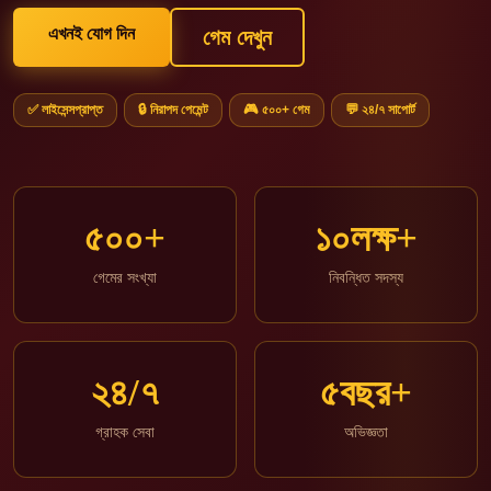
এখনই যোগ দিন
গেম দেখুন
✅ লাইসেন্সপ্রাপ্ত
🔒 নিরাপদ পেমেন্ট
🎮 ৫০০+ গেম
💬 ২৪/৭ সাপোর্ট
৫০০+
১০লক্ষ+
গেমের সংখ্যা
নিবন্ধিত সদস্য
২৪/৭
৫বছর+
গ্রাহক সেবা
অভিজ্ঞতা