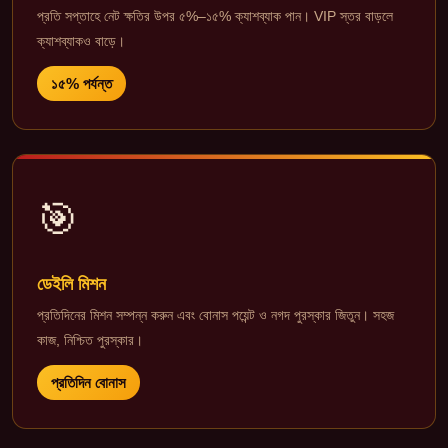
প্রতি সপ্তাহে নেট ক্ষতির উপর ৫%–১৫% ক্যাশব্যাক পান। VIP স্তর বাড়লে
ক্যাশব্যাকও বাড়ে।
১৫% পর্যন্ত
🎯
ডেইলি মিশন
প্রতিদিনের মিশন সম্পন্ন করুন এবং বোনাস পয়েন্ট ও নগদ পুরস্কার জিতুন। সহজ
কাজ, নিশ্চিত পুরস্কার।
প্রতিদিন বোনাস