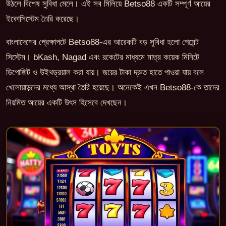
উঠলে বিশেষ সুবিধা মেলে। এই সব মিলিয়ে Betso88 একটি সম্পূর্ণ আয়ের
ইকোসিস্টেম তৈরি করেছে।
বাংলাদেশের প্রেক্ষাপটে Betso88-এর আরেকটি বড় সুবিধা হলো পেমেন্ট
সিস্টেম। bKash, Nagad এবং রকেটের মাধ্যমে মাত্র কয়েক মিনিটে
ডিপোজিট ও উইথড্রয়াল করা যায়। জয়ের টাকা দ্রুত হাতে পাওয়া যায় বলে
খেলোয়াড়দের মধ্যে আস্থা তৈরি হয়েছে। অনেকেই এখন Betso88-কে তাদের
নিয়মিত আয়ের একটি উৎস হিসেবে দেখছেন।