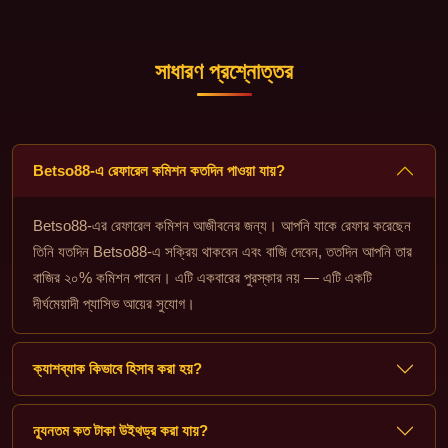
সাধারণ প্রশ্নোত্তর
Betso88-এ রেফারেল কমিশন কতদিন পাওয়া যায়?
Betso88-এর রেফারেল কমিশন আজীবনের জন্য। আপনি যাকে রেফার করেছেন
তিনি যতদিন Betso88-এ সক্রিয় থাকবেন এবং বাজি দেবেন, ততদিন আপনি তার
বাজির ২০% কমিশন পাবেন। এটি একবারের পুরস্কার নয় — এটি একটি
দীর্ঘমেয়াদী প্যাসিভ আয়ের সুযোগ।
ক্যাশব্যাক কিভাবে হিসাব করা হয়?
ন্যূনতম কত টাকা উইথড্র করা যায়?