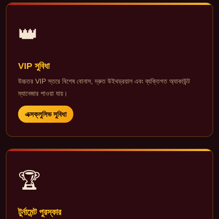
👑
VIP সুবিধা
উচ্চতর VIP স্তরে বিশেষ বোনাস, দ্রুত উইথড্রয়াল এবং ব্যক্তিগত অ্যাকাউন্ট
ম্যানেজার পাওয়া যায়।
এক্সক্লুসিভ সুবিধা
🏆
টুর্নামেন্ট পুরস্কার