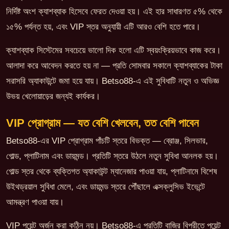
নির্দিষ্ট অংশ ক্যাশব্যাক হিসেবে ফেরত দেওয়া হয়। এই হার সাধারণত ৫% থেকে
১৫% পর্যন্ত হয়, এবং VIP স্তর অনুযায়ী এটি আরও বেশি হতে পারে।
ক্যাশব্যাক সিস্টেমের সবচেয়ে ভালো দিক হলো এটি স্বয়ংক্রিয়ভাবে কাজ করে।
আলাদা করে আবেদন করতে হয় না — প্রতি সোমবার সকালে ক্যাশব্যাকের টাকা
সরাসরি অ্যাকাউন্টে জমা হয়ে যায়। Betso88-এ এই সুবিধাটি নতুন ও অভিজ্ঞ
উভয় খেলোয়াড়ের জন্যই কার্যকর।
VIP প্রোগ্রাম — যত বেশি খেলবেন, তত বেশি পাবেন
Betso88-এর VIP প্রোগ্রাম পাঁচটি স্তরে বিভক্ত — ব্রোঞ্জ, সিলভার,
গোল্ড, প্লাটিনাম এবং ডায়মন্ড। প্রতিটি স্তরে উঠলে নতুন সুবিধা আনলক হয়।
গোল্ড স্তর থেকে ব্যক্তিগত অ্যাকাউন্ট ম্যানেজার পাওয়া যায়, প্লাটিনামে বিশেষ
উইথড্রয়াল সুবিধা মেলে, এবং ডায়মন্ড স্তরে পৌঁছালে এক্সক্লুসিভ ইভেন্টে
আমন্ত্রণ পাওয়া যায়।
VIP পয়েন্ট অর্জন করা কঠিন নয়। Betso88-এ প্রতিটি বাজির বিপরীতে পয়েন্ট