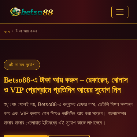
টাকা আয় করুন
হোম
💰 আয়ের সুযোগ
Betso88-এ টাকা আয় করুন – রেফারেল, বোনাস
ও VIP প্রোগ্রামে প্রতিদিন আয়ের সুযোগ নিন
শুধু গেম খেলেই নয়, Betso88-এ বন্ধুদের রেফার করে, ডেইলি মিশন সম্পন্ন
করে এবং VIP ক্লাবে যোগ দিয়েও প্রতিদিন আয় করা সম্ভব। বাংলাদেশের
হাজার হাজার খেলোয়াড় ইতিমধ্যে এই সুযোগ কাজে লাগাচ্ছেন।