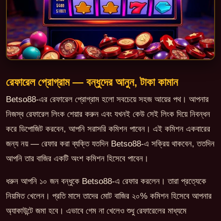
রেফারেল প্রোগ্রাম — বন্ধুদের আনুন, টাকা কামান
Betso88-এর রেফারেল প্রোগ্রাম হলো সবচেয়ে সহজ আয়ের পথ। আপনার
নিজস্ব রেফারেল লিংক শেয়ার করুন এবং যখনই কেউ সেই লিংক দিয়ে নিবন্ধন
করে ডিপোজিট করবেন, আপনি সরাসরি কমিশন পাবেন। এই কমিশন একবারের
জন্য নয় — রেফার করা ব্যক্তি যতদিন Betso88-এ সক্রিয় থাকবেন, ততদিন
আপনি তার বাজির একটি অংশ কমিশন হিসেবে পাবেন।
ধরুন আপনি ১০ জন বন্ধুকে Betso88-এ রেফার করলেন। তারা প্রত্যেকে
নিয়মিত খেলেন। প্রতি মাসে তাদের মোট বাজির ২০% কমিশন হিসেবে আপনার
অ্যাকাউন্টে জমা হবে। এভাবে গেম না খেলেও শুধু রেফারেলের মাধ্যমে