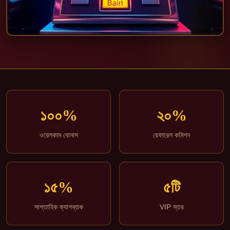
১০০%
২০%
ওয়েলকাম বোনাস
রেফারেল কমিশন
১৫%
৫টি
সাপ্তাহিক ক্যাশব্যাক
VIP স্তর