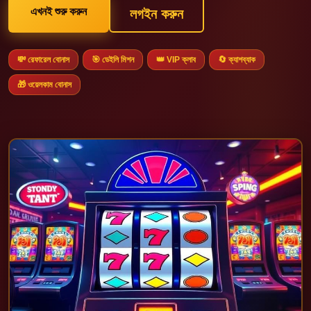
এখনই শুরু করুন
লগইন করুন
💸 রেফারেল বোনাস
🎯 ডেইলি মিশন
👑 VIP ক্লাব
🔄 ক্যাশব্যাক
🎁 ওয়েলকাম বোনাস