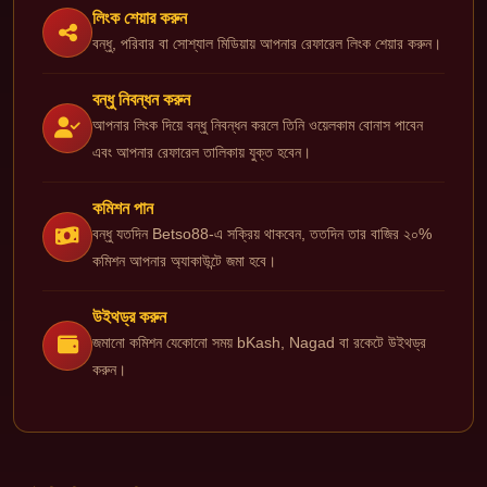
লিংক শেয়ার করুন
বন্ধু, পরিবার বা সোশ্যাল মিডিয়ায় আপনার রেফারেল লিংক শেয়ার করুন।
বন্ধু নিবন্ধন করুন
আপনার লিংক দিয়ে বন্ধু নিবন্ধন করলে তিনি ওয়েলকাম বোনাস পাবেন
এবং আপনার রেফারেল তালিকায় যুক্ত হবেন।
কমিশন পান
বন্ধু যতদিন Betso88-এ সক্রিয় থাকবেন, ততদিন তার বাজির ২০%
কমিশন আপনার অ্যাকাউন্টে জমা হবে।
উইথড্র করুন
জমানো কমিশন যেকোনো সময় bKash, Nagad বা রকেটে উইথড্র
করুন।