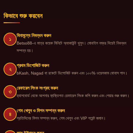
কিভাবে শুরু করবেন
বিনামূল্যে নিবন্ধন করুন
১
Betso88-এ মাত্র কয়েক মিনিটে অ্যাকাউন্ট খুলুন। মোবাইল নম্বর দিয়েই নিবন্ধন
সম্পন্ন হয়।
প্রথম ডিপোজিট করুন
২
bKash, Nagad বা রকেটে ডিপোজিট করুন এবং ১০০% ওয়েলকাম বোনাস পান।
রেফারেল লিংক সংগ্রহ করুন
৩
ড্যাশবোর্ড থেকে আপনার ব্যক্তিগত রেফারেল লিংক কপি করুন এবং শেয়ার শুরু করুন।
গেম খেলুন ও মিশন সম্পন্ন করুন
৪
প্রতিদিনের মিশন সম্পন্ন করুন, গেম খেলুন এবং VIP পয়েন্ট জমান।