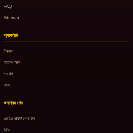
FAQ
Sitemap
অ্যাকাউন্ট
নিবন্ধন
প্রবেশ করুন
পঅ্যাপ
খেলা
জনপ্রিয় গেম
ওয়াইল্ড বাউন্টি শোডাউন
উইন