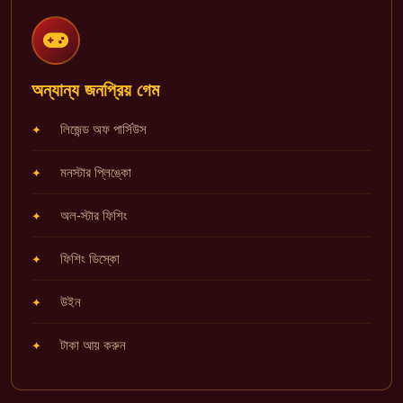
অন্যান্য জনপ্রিয় গেম
লিজেন্ড অফ পার্সিউস
মনস্টার প্লিঙ্কো
অল-স্টার ফিশিং
ফিশিং ডিস্কো
উইন
টাকা আয় করুন