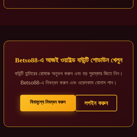
Betso88-এ আজই ওয়াইল্ড বাউন্টি শোডাউন খেলুন
বাউন্টি হান্টারের রোমাঞ্চ অনুভব করুন এবং বড় পুরস্কার জিতে নিন।
Betso88-এ নিবন্ধন করুন এবং ওয়েলকাম বোনাস পান।
বিনামূল্যে নিবন্ধন করুন
লগইন করুন