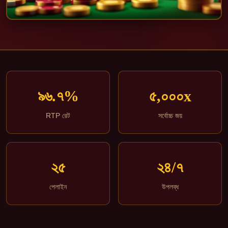
৯৬.৭%
৫,০০০x
RTP রেট
সর্বোচ্চ জয়
২৫
২৪/৭
পেলাইন
উপলব্ধ