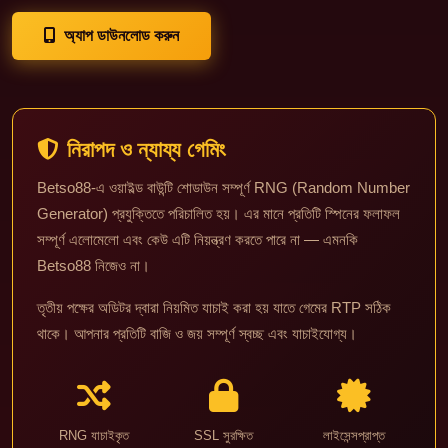
অ্যাপ ডাউনলোড করুন
নিরাপদ ও ন্যায্য গেমিং
Betso88-এ ওয়াইল্ড বাউন্টি শোডাউন সম্পূর্ণ RNG (Random Number
Generator) প্রযুক্তিতে পরিচালিত হয়। এর মানে প্রতিটি স্পিনের ফলাফল
সম্পূর্ণ এলোমেলো এবং কেউ এটি নিয়ন্ত্রণ করতে পারে না — এমনকি
Betso88 নিজেও না।
তৃতীয় পক্ষের অডিটর দ্বারা নিয়মিত যাচাই করা হয় যাতে গেমের RTP সঠিক
থাকে। আপনার প্রতিটি বাজি ও জয় সম্পূর্ণ স্বচ্ছ এবং যাচাইযোগ্য।
RNG যাচাইকৃত
SSL সুরক্ষিত
লাইসেন্সপ্রাপ্ত