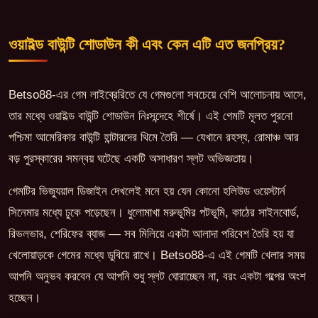
ওয়াইল্ড বাউন্টি শোডাউন কী এবং কেন এটি এত জনপ্রিয়?
Betso88-এর গেম লাইব্রেরিতে যে গেমগুলো সবচেয়ে বেশি আলোচনায় আসে,
তার মধ্যে ওয়াইল্ড বাউন্টি শোডাউন নিঃসন্দেহে শীর্ষে। এই গেমটি মূলত পুরনো
পশ্চিমা আমেরিকার বাউন্টি হান্টারদের থিমে তৈরি — যেখানে রহস্য, রোমাঞ্চ আর
বড় পুরস্কারের সমন্বয় ঘটেছে একটি অসাধারণ স্লট অভিজ্ঞতায়।
গেমটির ভিজ্যুয়াল ডিজাইন দেখলেই মনে হয় যেন কোনো হলিউড ওয়েস্টার্ন
সিনেমার মধ্যে ঢুকে পড়েছেন। ধুলোমাখা মরুভূমির পটভূমি, কাঠের সাইনবোর্ড,
রিভলভার, শেরিফের ব্যাজ — সব মিলিয়ে একটা আলাদা পরিবেশ তৈরি হয় যা
খেলোয়াড়কে গেমের মধ্যে ডুবিয়ে রাখে। Betso88-এ এই গেমটি খেলার সময়
আপনি অনুভব করবেন যে আপনি শুধু স্লট ঘোরাচ্ছেন না, বরং একটা গল্পের অংশ
হচ্ছেন।