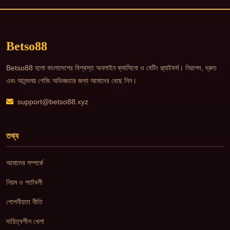
Betso88
Betso88 হলো বাংলাদেশের বিশ্বস্ত অনলাইন ক্যাসিনো ও বেটিং প্ল্যাটফর্ম। নিরাপদ, দ্রুত
এবং আনন্দময় গেমিং অভিজ্ঞতার জন্য আমাদের বেছে নিন।
support@betso88.xyz
তথ্য
আমাদের সম্পর্কে
নিয়ম ও শর্তাবলী
গোপনীয়তা নীতি
দায়িত্বশীল খেলা