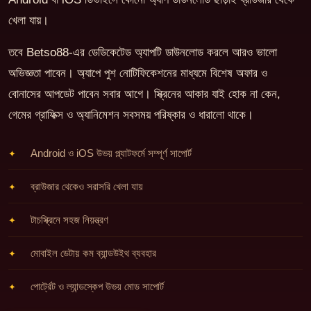
খেলা যায়।
তবে Betso88-এর ডেডিকেটেড অ্যাপটি ডাউনলোড করলে আরও ভালো
অভিজ্ঞতা পাবেন। অ্যাপে পুশ নোটিফিকেশনের মাধ্যমে বিশেষ অফার ও
বোনাসের আপডেট পাবেন সবার আগে। স্ক্রিনের আকার যাই হোক না কেন,
গেমের গ্রাফিক্স ও অ্যানিমেশন সবসময় পরিষ্কার ও ধারালো থাকে।
Android ও iOS উভয় প্ল্যাটফর্মে সম্পূর্ণ সাপোর্ট
ব্রাউজার থেকেও সরাসরি খেলা যায়
টাচস্ক্রিনে সহজ নিয়ন্ত্রণ
মোবাইল ডেটায় কম ব্যান্ডউইথ ব্যবহার
পোর্ট্রেট ও ল্যান্ডস্কেপ উভয় মোড সাপোর্ট