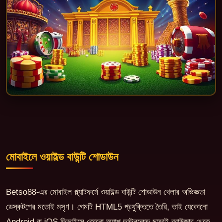
মোবাইলে ওয়াইল্ড বাউন্টি শোডাউন
Betso88-এর মোবাইল প্ল্যাটফর্মে ওয়াইল্ড বাউন্টি শোডাউন খেলার অভিজ্ঞতা
ডেস্কটপের মতোই মসৃণ। গেমটি HTML5 প্রযুক্তিতে তৈরি, তাই যেকোনো
Android বা iOS ডিভাইসে কোনো অ্যাপ ডাউনলোড ছাড়াই ব্রাউজার থেকে