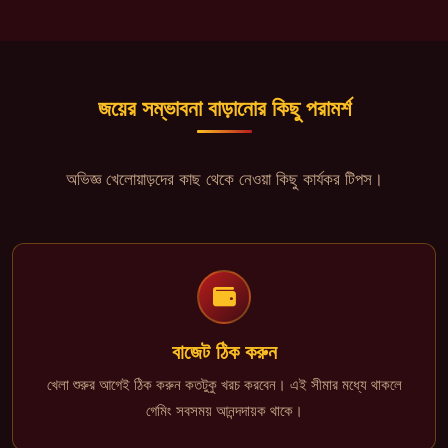
জয়ের সম্ভাবনা বাড়ানোর কিছু পরামর্শ
অভিজ্ঞ খেলোয়াড়দের কাছ থেকে নেওয়া কিছু কার্যকর টিপস।
বাজেট ঠিক করুন
খেলা শুরুর আগেই ঠিক করুন কতটুকু খরচ করবেন। এই সীমার মধ্যে থাকলে
গেমিং সবসময় আনন্দদায়ক থাকে।