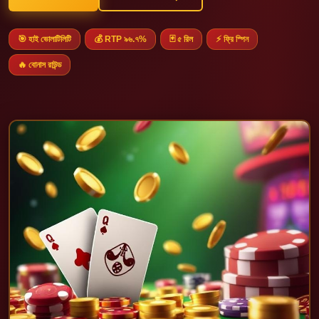
🎯 হাই ভোলাটিলিটি
💰 RTP ৯৬.৭%
🃏 ৫ রিল
⚡ ফ্রি স্পিন
🔥 বোনাস রাউন্ড